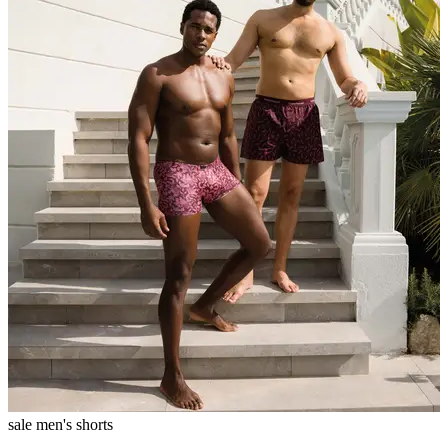
sale men's shorts
1