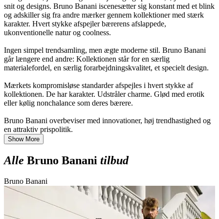
snit og designs. Bruno Banani iscenesætter sig konstant med et blink
og adskiller sig fra andre mærker gennem kollektioner med stærk
karakter. Hvert stykke afspejler bærerens afslappede,
ukonventionelle natur og coolness.
Ingen simpel trendsamling, men ægte moderne stil. Bruno Banani
går længere end andre: Kollektionen står for en særlig
materialefordel, en særlig forarbejdningskvalitet, et specielt design.
Mærkets kompromisløse standarder afspejles i hvert stykke af
kollektionen. De har karakter. Udstråler charme. Glød med erotik
eller kølig nonchalance som deres bærere.
Bruno Banani overbeviser med innovationer, høj trendhastighed og
en attraktiv prispolitik.
Show More
Alle
Bruno Banani
tilbud
Bruno Banani
B