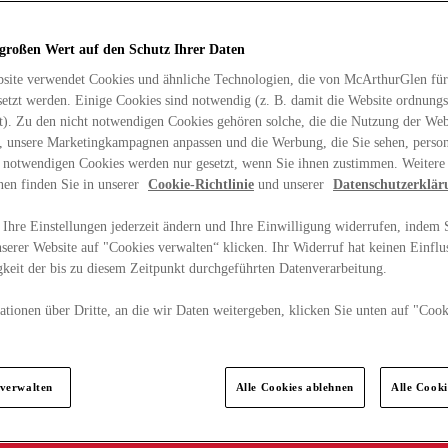
 großen Wert auf den Schutz Ihrer Daten
site verwendet Cookies und ähnliche Technologien, die von McArthurGlen für
etzt werden. Einige Cookies sind notwendig (z. B. damit die Website ordnun
rt). Zu den nicht notwendigen Cookies gehören solche, die die Nutzung der Web
n, unsere Marketingkampagnen anpassen und die Werbung, die Sie sehen, person
t notwendigen Cookies werden nur gesetzt, wenn Sie ihnen zustimmen. Weitere
nen finden Sie in unserer
Cookie-Richtlinie
und unserer
Datenschutzerklär
Ihre Einstellungen jederzeit ändern und Ihre Einwilligung widerrufen, indem S
serer Website auf "Cookies verwalten“ klicken. Ihr Widerruf hat keinen Einflus
keit der bis zu diesem Zeitpunkt durchgeführten Datenverarbeitung.
tionen über Dritte, an die wir Daten weitergeben, klicken Sie unten auf "Cook
.
 verwalten
Alle Cookies ablehnen
Alle Cook