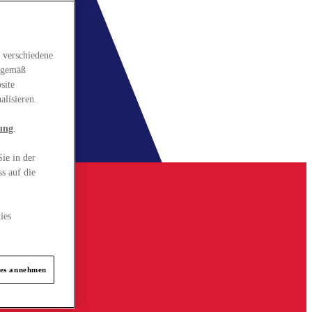
 verschiedene
gsgemäß
site
alisieren.
ung
.
ie in der
s auf die
ies
ies annehmen