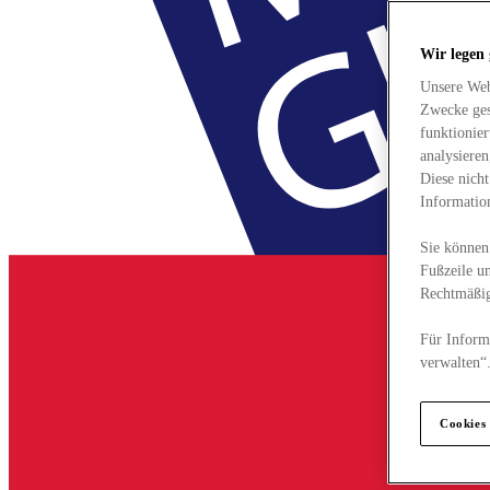
Wir legen
Unsere Web
Zwecke ges
funktionie
analysiere
Diese nich
Informatio
Sie können 
Fußzeile un
Rechtmäßig
Für Informa
verwalten“
Cookies