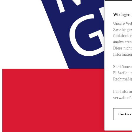
Wir legen
Unsere Web
Zwecke ges
funktionie
analysiere
Diese nich
Informatio
Sie können 
Fußzeile un
Rechtmäßig
Für Informa
verwalten“
Cookies