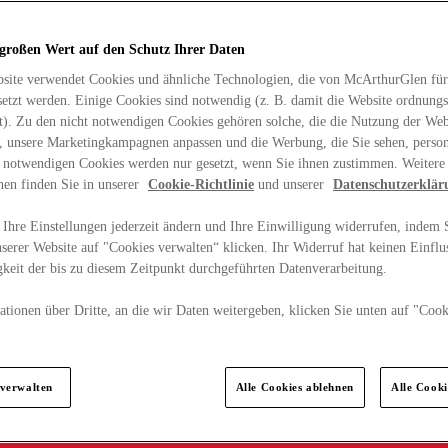
 großen Wert auf den Schutz Ihrer Daten
site verwendet Cookies und ähnliche Technologien, die von McArthurGlen für
etzt werden. Einige Cookies sind notwendig (z. B. damit die Website ordnun
rt). Zu den nicht notwendigen Cookies gehören solche, die die Nutzung der Web
n, unsere Marketingkampagnen anpassen und die Werbung, die Sie sehen, person
t notwendigen Cookies werden nur gesetzt, wenn Sie ihnen zustimmen. Weitere
nen finden Sie in unserer
Cookie-Richtlinie
und unserer
Datenschutzerklär
Ihre Einstellungen jederzeit ändern und Ihre Einwilligung widerrufen, indem S
serer Website auf "Cookies verwalten“ klicken. Ihr Widerruf hat keinen Einflus
keit der bis zu diesem Zeitpunkt durchgeführten Datenverarbeitung.
tionen über Dritte, an die wir Daten weitergeben, klicken Sie unten auf "Cook
.
 verwalten
Alle Cookies ablehnen
Alle Cook