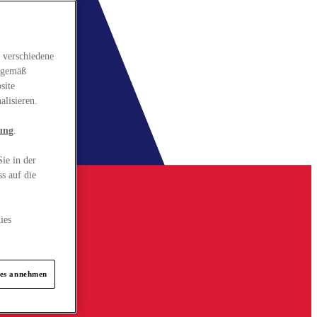
 verschiedene
gsgemäß
site
alisieren.
ung
.
ie in der
s auf die
ies
ies annehmen