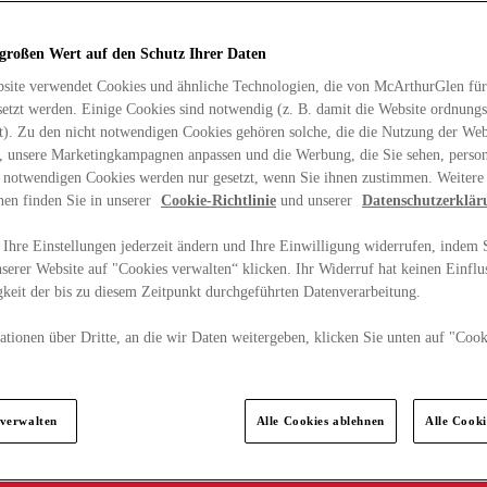
 großen Wert auf den Schutz Ihrer Daten
site verwendet Cookies und ähnliche Technologien, die von McArthurGlen für
etzt werden. Einige Cookies sind notwendig (z. B. damit die Website ordnun
rt). Zu den nicht notwendigen Cookies gehören solche, die die Nutzung der Web
n, unsere Marketingkampagnen anpassen und die Werbung, die Sie sehen, person
t notwendigen Cookies werden nur gesetzt, wenn Sie ihnen zustimmen. Weitere
nen finden Sie in unserer
Cookie-Richtlinie
und unserer
Datenschutzerklär
Ihre Einstellungen jederzeit ändern und Ihre Einwilligung widerrufen, indem S
serer Website auf "Cookies verwalten“ klicken. Ihr Widerruf hat keinen Einflus
keit der bis zu diesem Zeitpunkt durchgeführten Datenverarbeitung.
tionen über Dritte, an die wir Daten weitergeben, klicken Sie unten auf "Cook
.
 verwalten
Alle Cookies ablehnen
Alle Cook