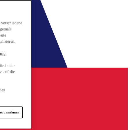
 verschiedene
gsgemäß
site
alisieren.
ung
.
ie in der
s auf die
ies
ies annehmen