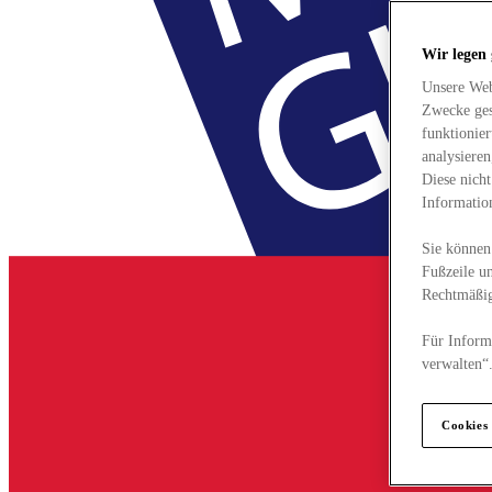
Wir legen
Unsere Web
Zwecke ges
funktionie
analysiere
Diese nich
Informatio
Sie können 
Fußzeile un
Rechtmäßig
Für Informa
verwalten“
Cookies