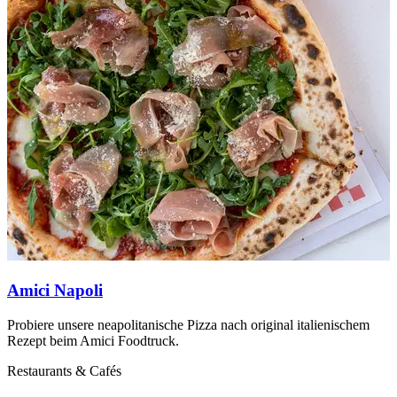
Amici Napoli
B
Probiere unsere neapolitanische Pizza nach original italienischem
D
Rezept beim Amici Foodtruck.
R
Restaurants & Cafés