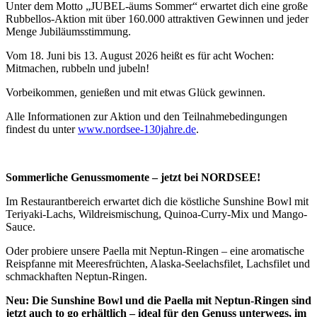
Unter dem Motto „JUBEL-äums Sommer“ erwartet dich eine große
Rubbellos-Aktion mit über 160.000 attraktiven Gewinnen und jeder
Menge Jubiläumsstimmung.
Vom 18. Juni bis 13. August 2026 heißt es für acht Wochen:
Mitmachen, rubbeln und jubeln!
Vorbeikommen, genießen und mit etwas Glück gewinnen.
Alle Informationen zur Aktion und den Teilnahmebedingungen
findest du unter
www.nordsee-130jahre.de
.
Sommerliche Genussmomente – jetzt bei NORDSEE!
Im Restaurantbereich erwartet dich die köstliche Sunshine Bowl mit
Teriyaki-Lachs, Wildreismischung, Quinoa-Curry-Mix und Mango-
Sauce.
Oder probiere unsere Paella mit Neptun-Ringen – eine aromatische
Reispfanne mit Meeresfrüchten, Alaska-Seelachsfilet, Lachsfilet und
schmackhaften Neptun-Ringen.
Neu: Die Sunshine Bowl und die Paella mit Neptun-Ringen sind
jetzt auch to go erhältlich – ideal für den Genuss unterwegs, im