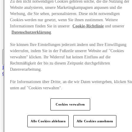
Zu den nicht notwendigen Cookies gehören solche, die die Nutzung der
Angebote
Website analysieren, unsere Marketingkampagnen anpassen und die
Veranstaltungen
Werbung, die Sie sehen, personalisieren. Diese nicht notwendigen
Planen Sie Ihren Besuch
Cookies werden nur gesetzt, wenn Sie ihnen zustimmen. Weitere
Restaurants
Dienstleistungen
Informationen finden Sie in unserer
Cookie-Richtlinie
und unserer
Tourismus
Datenschutzerklärung
.
Jobsuche
Geschenkkarte
Sie können Ihre Einstellungen jederzeit ändern und Ihre Einwilligung
widerrufen, indem Sie in der Fußzeile unserer Website auf "Cookies
verwalten“ klicken. Ihr Widerruf hat keinen Einfluss auf die
Mehr
Rechtmäßigkeit der bis zu diesem Zeitpunkt durchgeführten
Der Club
Datenverarbeitung.
Gerettet
de
Für Informationen über Dritte, an die wir Daten weitergeben, klicken Si
unten auf "Cookies verwalten“.
Geschäfte
Angebote
Veranstaltungen
Planen Sie Ihren Besuch
Cookies verwalten
Restaurants
Dienstleistungen
Tourismus
Alle Cookies ablehnen
Alle Cookies annehmen
Jobsuche
Geschenkkarte