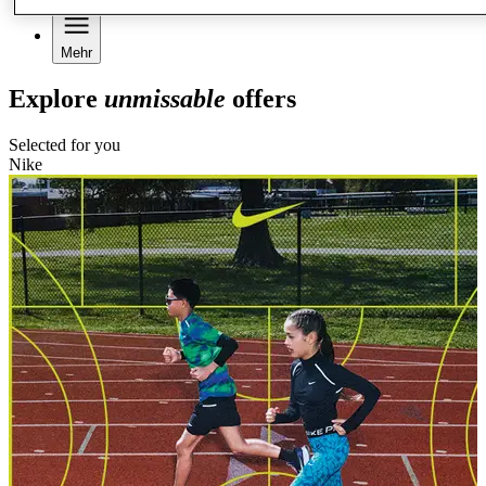
Mehr
Explore
unmissable
offers
Selected for you
Nike
N