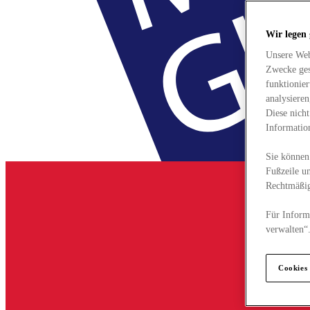
Wir legen
Unsere Web
Zwecke ges
funktionie
analysiere
Diese nich
Informatio
Sie können 
Fußzeile un
Rechtmäßig
Für Informa
verwalten“
Cookies