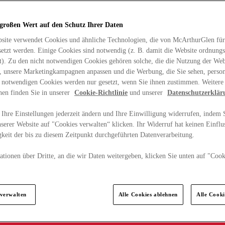
 großen Wert auf den Schutz Ihrer Daten
site verwendet Cookies und ähnliche Technologien, die von McArthurGlen für
etzt werden. Einige Cookies sind notwendig (z. B. damit die Website ordnun
rt). Zu den nicht notwendigen Cookies gehören solche, die die Nutzung der Web
n, unsere Marketingkampagnen anpassen und die Werbung, die Sie sehen, person
t notwendigen Cookies werden nur gesetzt, wenn Sie ihnen zustimmen. Weitere
nen finden Sie in unserer
Cookie-Richtlinie
und unserer
Datenschutzerklär
Ihre Einstellungen jederzeit ändern und Ihre Einwilligung widerrufen, indem S
serer Website auf "Cookies verwalten“ klicken. Ihr Widerruf hat keinen Einflus
keit der bis zu diesem Zeitpunkt durchgeführten Datenverarbeitung.
tionen über Dritte, an die wir Daten weitergeben, klicken Sie unten auf "Cook
.
 verwalten
Alle Cookies ablehnen
Alle Cook