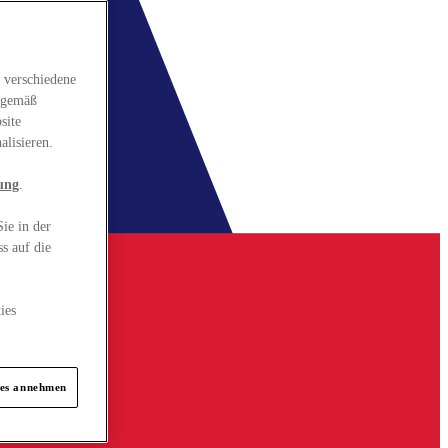
 verschiedene
gsgemäß
site
alisieren.
ung
.
ie in der
s auf die
ies
ies annehmen