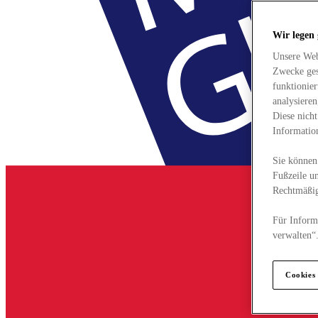
Wir legen
Unsere Web
Zwecke ges
funktionie
analysiere
Diese nich
Informatio
Sie können 
Fußzeile un
Rechtmäßig
Für Informa
verwalten“
Cookies