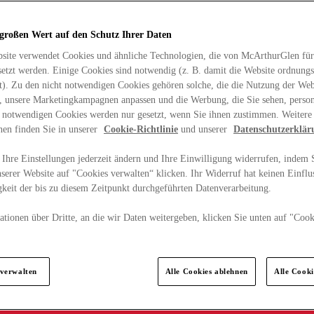
 großen Wert auf den Schutz Ihrer Daten
site verwendet Cookies und ähnliche Technologien, die von McArthurGlen für
etzt werden. Einige Cookies sind notwendig (z. B. damit die Website ordnun
rt). Zu den nicht notwendigen Cookies gehören solche, die die Nutzung der Web
n, unsere Marketingkampagnen anpassen und die Werbung, die Sie sehen, person
t notwendigen Cookies werden nur gesetzt, wenn Sie ihnen zustimmen. Weitere
nen finden Sie in unserer
Cookie-Richtlinie
und unserer
Datenschutzerklär
Ihre Einstellungen jederzeit ändern und Ihre Einwilligung widerrufen, indem S
serer Website auf "Cookies verwalten“ klicken. Ihr Widerruf hat keinen Einflus
keit der bis zu diesem Zeitpunkt durchgeführten Datenverarbeitung.
tionen über Dritte, an die wir Daten weitergeben, klicken Sie unten auf "Cook
.
 verwalten
Alle Cookies ablehnen
Alle Cook