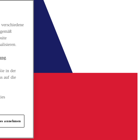
 verschiedene
gsgemäß
site
alisieren.
ung
.
ie in der
s auf die
ies
ies annehmen