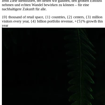
zehn Ziele identifiziert, bei denen wir glauben, den größten Einfluss
nehmen und echten Wandel bewirken zu können – für eine
nachhaltigere Zukunft für alle.
{0} thousand of retail space, {1} countries, {2} centers, {3} million
visitors every year, {4} billion portfolio revenue, +{5}% growth this
year