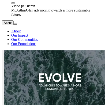
Video pausieren
McArthurGlen advancing towards a more sustainable
future.
About
About
Our Impact
Our Communities
Our Foundations