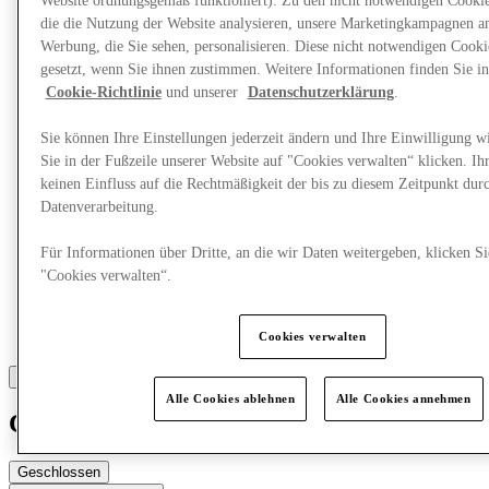
Website ordnungsgemäß funktioniert). Zu den nicht notwendigen Cookie
die die Nutzung der Website analysieren, unsere Marketingkampagnen a
Werbung, die Sie sehen, personalisieren. Diese nicht notwendigen Cook
Mehr
gesetzt, wenn Sie ihnen zustimmen. Weitere Informationen finden Sie in
Cookie-Richtlinie
und unserer
Datenschutzerklärung
.
Sie können Ihre Einstellungen jederzeit ändern und Ihre Einwilligung w
Sie in der Fußzeile unserer Website auf "Cookies verwalten“ klicken. Ih
keinen Einfluss auf die Rechtmäßigkeit der bis zu diesem Zeitpunkt dur
Datenverarbeitung.
Für Informationen über Dritte, an die wir Daten weitergeben, klicken Si
"Cookies verwalten“.
Cookies verwalten
Alle Cookies ablehnen
Alle Cookies annehmen
Claudie Pierlot
Geschlossen