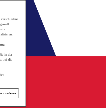
 verschiedene
gsgemäß
site
alisieren.
ung
.
ie in der
s auf die
ies
ies annehmen