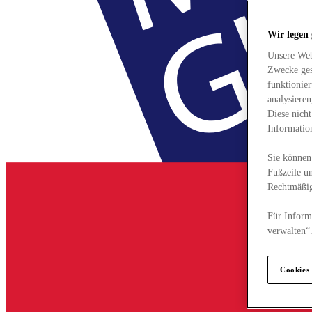
Wir legen
Unsere Web
Zwecke ges
funktionie
analysiere
Diese nich
Informatio
Sie können 
Fußzeile un
Rechtmäßig
Für Informa
verwalten“
Cookies