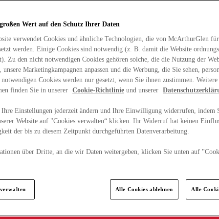
 großen Wert auf den Schutz Ihrer Daten
site verwendet Cookies und ähnliche Technologien, die von McArthurGlen für
etzt werden. Einige Cookies sind notwendig (z. B. damit die Website ordnun
rt). Zu den nicht notwendigen Cookies gehören solche, die die Nutzung der Web
n, unsere Marketingkampagnen anpassen und die Werbung, die Sie sehen, person
t notwendigen Cookies werden nur gesetzt, wenn Sie ihnen zustimmen. Weitere
nen finden Sie in unserer
Cookie-Richtlinie
und unserer
Datenschutzerklär
Ihre Einstellungen jederzeit ändern und Ihre Einwilligung widerrufen, indem S
serer Website auf "Cookies verwalten“ klicken. Ihr Widerruf hat keinen Einflus
keit der bis zu diesem Zeitpunkt durchgeführten Datenverarbeitung.
tionen über Dritte, an die wir Daten weitergeben, klicken Sie unten auf "Cook
.
 verwalten
Alle Cookies ablehnen
Alle Cook