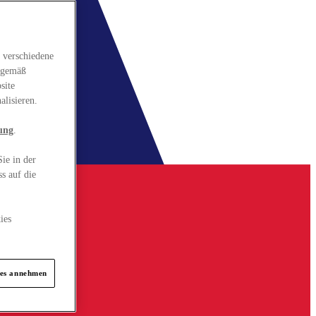
 verschiedene
gsgemäß
site
alisieren.
ung
.
ie in der
s auf die
ies
ies annehmen