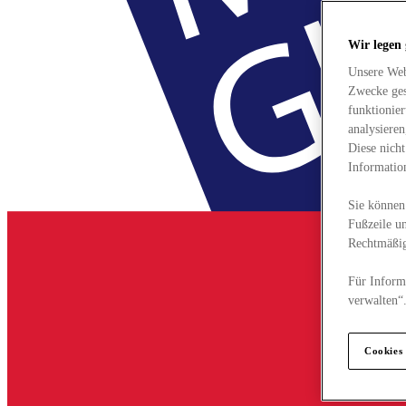
Wir legen
Unsere Web
Zwecke ges
funktionie
analysiere
Diese nich
Informatio
Sie können 
Fußzeile un
Rechtmäßig
Für Informa
verwalten“
Cookies