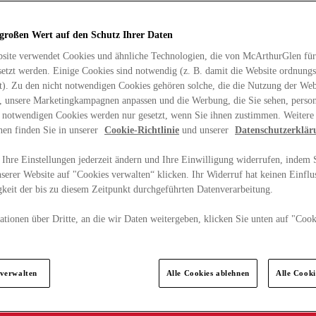
 großen Wert auf den Schutz Ihrer Daten
site verwendet Cookies und ähnliche Technologien, die von McArthurGlen für
etzt werden. Einige Cookies sind notwendig (z. B. damit die Website ordnun
rt). Zu den nicht notwendigen Cookies gehören solche, die die Nutzung der Web
n, unsere Marketingkampagnen anpassen und die Werbung, die Sie sehen, person
t notwendigen Cookies werden nur gesetzt, wenn Sie ihnen zustimmen. Weitere
nen finden Sie in unserer
Cookie-Richtlinie
und unserer
Datenschutzerklär
Ihre Einstellungen jederzeit ändern und Ihre Einwilligung widerrufen, indem S
serer Website auf "Cookies verwalten“ klicken. Ihr Widerruf hat keinen Einflus
keit der bis zu diesem Zeitpunkt durchgeführten Datenverarbeitung.
tionen über Dritte, an die wir Daten weitergeben, klicken Sie unten auf "Cook
.
 verwalten
Alle Cookies ablehnen
Alle Cook