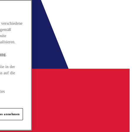
 verschiedene
gsgemäß
site
alisieren.
ung
.
ie in der
s auf die
ies
ies annehmen