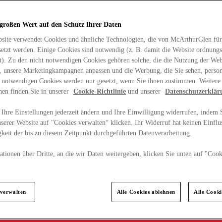
 großen Wert auf den Schutz Ihrer Daten
site verwendet Cookies und ähnliche Technologien, die von McArthurGlen für
etzt werden. Einige Cookies sind notwendig (z. B. damit die Website ordnun
rt). Zu den nicht notwendigen Cookies gehören solche, die die Nutzung der Web
n, unsere Marketingkampagnen anpassen und die Werbung, die Sie sehen, person
t notwendigen Cookies werden nur gesetzt, wenn Sie ihnen zustimmen. Weitere
nen finden Sie in unserer
Cookie-Richtlinie
und unserer
Datenschutzerklär
Ihre Einstellungen jederzeit ändern und Ihre Einwilligung widerrufen, indem S
serer Website auf "Cookies verwalten“ klicken. Ihr Widerruf hat keinen Einflus
keit der bis zu diesem Zeitpunkt durchgeführten Datenverarbeitung.
tionen über Dritte, an die wir Daten weitergeben, klicken Sie unten auf "Cook
.
 verwalten
Alle Cookies ablehnen
Alle Cook