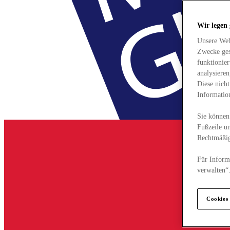
Wir legen
Unsere Web
Zwecke ges
funktionie
analysiere
Diese nich
Informatio
Sie können 
Fußzeile un
Rechtmäßig
Für Informa
verwalten“
Cookies