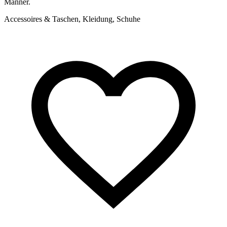
Männer.
u
Accessoires & Taschen, Kleidung, Schuhe
A