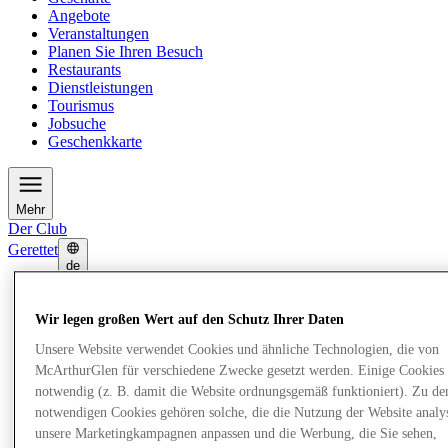
Angebote
Veranstaltungen
Planen Sie Ihren Besuch
Restaurants
Dienstleistungen
Tourismus
Jobsuche
Geschenkkarte
Mehr
Der Club
Gerettet
de
Geschäfte
Angebote
Wir legen großen Wert auf den Schutz Ihrer Daten
Veranstaltungen
Unsere Website verwendet Cookies und ähnliche Technologien, die von
Planen Sie Ihren Besuch
Restaurants
McArthurGlen für verschiedene Zwecke gesetzt werden. Einige Cookies 
Dienstleistungen
notwendig (z. B. damit die Website ordnungsgemäß funktioniert). Zu de
Tourismus
notwendigen Cookies gehören solche, die die Nutzung der Website analys
Jobsuche
unsere Marketingkampagnen anpassen und die Werbung, die Sie sehen,
Geschenkkarte