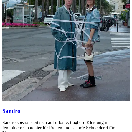
Sandro
Sandro spezialisiert sich auf urbane, tragbare Kleidung mit
M
femininem Charakter für Frauen und scharfe Schneiderei für
b