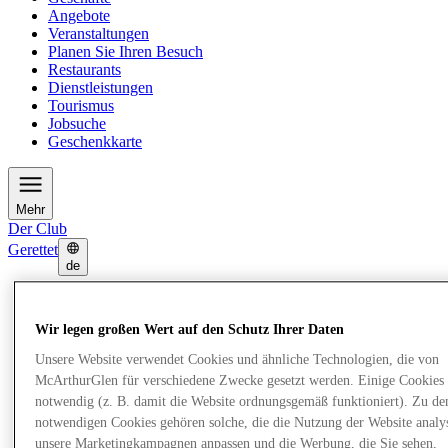
Angebote
Veranstaltungen
Planen Sie Ihren Besuch
Restaurants
Dienstleistungen
Tourismus
Jobsuche
Geschenkkarte
Mehr
Der Club
Gerettet
de
Geschäfte
Angebote
Wir legen großen Wert auf den Schutz Ihrer Daten
Veranstaltungen
Planen Sie Ihren Besuch
Unsere Website verwendet Cookies und ähnliche Technologien, die von
Restaurants
McArthurGlen für verschiedene Zwecke gesetzt werden. Einige Cookies 
Dienstleistungen
notwendig (z. B. damit die Website ordnungsgemäß funktioniert). Zu de
Tourismus
notwendigen Cookies gehören solche, die die Nutzung der Website analys
Jobsuche
Geschenkkarte
unsere Marketingkampagnen anpassen und die Werbung, die Sie sehen,