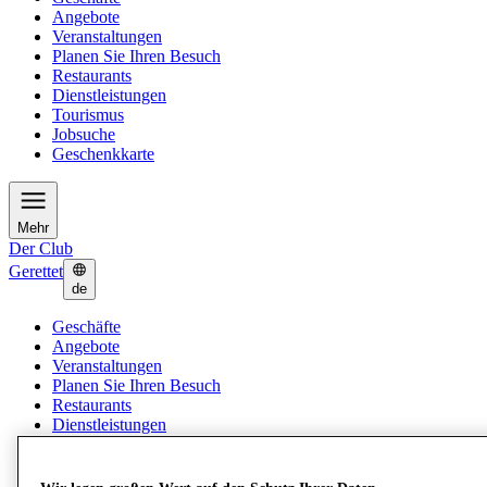
Angebote
Veranstaltungen
Planen Sie Ihren Besuch
Restaurants
Dienstleistungen
Tourismus
Jobsuche
Geschenkkarte
Mehr
Der Club
Gerettet
de
Geschäfte
Angebote
Veranstaltungen
Planen Sie Ihren Besuch
Restaurants
Dienstleistungen
Tourismus
Jobsuche
Geschenkkarte