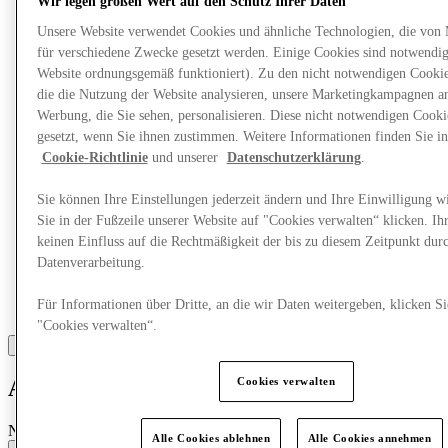
Wir legen großen Wert auf den Schutz Ihrer Daten
Unsere Website verwendet Cookies und ähnliche Technologien, die von
Mehr
für verschiedene Zwecke gesetzt werden. Einige Cookies sind notwendig 
Website ordnungsgemäß funktioniert). Zu den nicht notwendigen Cookie
die die Nutzung der Website analysieren, unsere Marketingkampagnen a
Werbung, die Sie sehen, personalisieren. Diese nicht notwendigen Cook
gesetzt, wenn Sie ihnen zustimmen. Weitere Informationen finden Sie in
Cookie-Richtlinie
und unserer
Datenschutzerklärung
.
Sie können Ihre Einstellungen jederzeit ändern und Ihre Einwilligung w
Sie in der Fußzeile unserer Website auf "Cookies verwalten“ klicken. Ih
keinen Einfluss auf die Rechtmäßigkeit der bis zu diesem Zeitpunkt dur
Datenverarbeitung.
Für Informationen über Dritte, an die wir Daten weitergeben, klicken Si
"Cookies verwalten“.
Cookies verwalten
ASICS
Neu eröffnet
Alle Cookies ablehnen
Alle Cookies annehmen