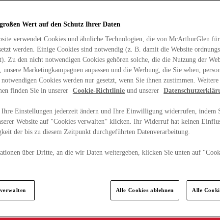
 großen Wert auf den Schutz Ihrer Daten
site verwendet Cookies und ähnliche Technologien, die von McArthurGlen für
etzt werden. Einige Cookies sind notwendig (z. B. damit die Website ordnun
rt). Zu den nicht notwendigen Cookies gehören solche, die die Nutzung der Web
n, unsere Marketingkampagnen anpassen und die Werbung, die Sie sehen, person
t notwendigen Cookies werden nur gesetzt, wenn Sie ihnen zustimmen. Weitere
nen finden Sie in unserer
Cookie-Richtlinie
und unserer
Datenschutzerklär
Ihre Einstellungen jederzeit ändern und Ihre Einwilligung widerrufen, indem S
serer Website auf "Cookies verwalten“ klicken. Ihr Widerruf hat keinen Einflus
keit der bis zu diesem Zeitpunkt durchgeführten Datenverarbeitung.
tionen über Dritte, an die wir Daten weitergeben, klicken Sie unten auf "Cook
.
 verwalten
Alle Cookies ablehnen
Alle Cook