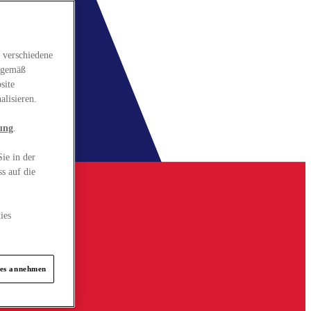
 verschiedene
gsgemäß
site
alisieren.
ung
.
ie in der
s auf die
ies
ies annehmen