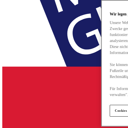
Wir legen
Unsere Web
Zwecke ges
funktionie
analysiere
Diese nich
Informatio
Sie können 
Fußzeile un
Rechtmäßig
Für Informa
verwalten“
Cookies