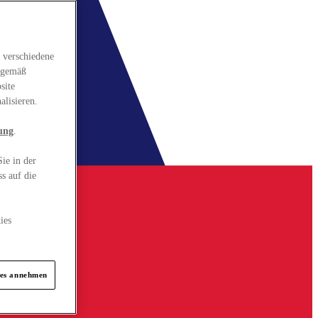
 verschiedene
gsgemäß
site
alisieren.
ung
.
ie in der
s auf die
ies
ies annehmen