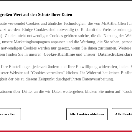
 großen Wert auf den Schutz Ihrer Daten
site verwendet Cookies und ähnliche Technologien, die von McArthurGlen für
etzt werden. Einige Cookies sind notwendig (z. B. damit die Website ordnun
rt). Zu den nicht notwendigen Cookies gehören solche, die die Nutzung der Web
n, unsere Marketingkampagnen anpassen und die Werbung, die Sie sehen, person
t notwendigen Cookies werden nur gesetzt, wenn Sie ihnen zustimmen. Weitere
nen finden Sie in unserer
Cookie-Richtlinie
und unserer
Datenschutzerklär
Ihre Einstellungen jederzeit ändern und Ihre Einwilligung widerrufen, indem S
serer Website auf "Cookies verwalten“ klicken. Ihr Widerruf hat keinen Einflus
keit der bis zu diesem Zeitpunkt durchgeführten Datenverarbeitung.
tionen über Dritte, an die wir Daten weitergeben, klicken Sie unten auf "Cook
.
 verwalten
Alle Cookies ablehnen
Alle Cook