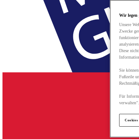
Wir legen
Unsere Web
Zwecke ges
funktionie
analysiere
Diese nich
Informatio
Sie können 
Fußzeile un
Rechtmäßig
Für Informa
verwalten“
Cookies