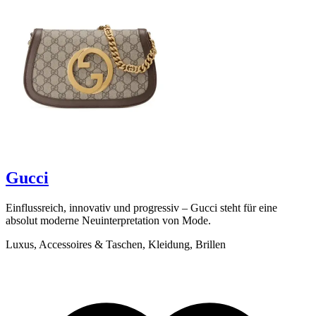
Scrollen zum Entdecken
Gucci
Einflussreich, innovativ und progressiv – Gucci steht für eine
B
absolut moderne Neuinterpretation von Mode.
F
d
Luxus, Accessoires & Taschen, Kleidung, Brillen
L
K