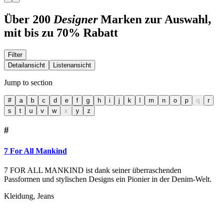
Über 200
Designer
Marken zur Auswahl,
mit bis zu 70% Rabatt
Filter
Detailansicht
Listenansicht
Jump to section
#
a
b
c
d
e
f
g
h
i
j
k
l
m
n
o
p
q
r
s
t
u
v
w
x
y
z
#
7 For All Mankind
7 FOR ALL MANKIND ist dank seiner überraschenden
Passformen und stylischen Designs ein Pionier in der Denim-Welt.
Kleidung, Jeans