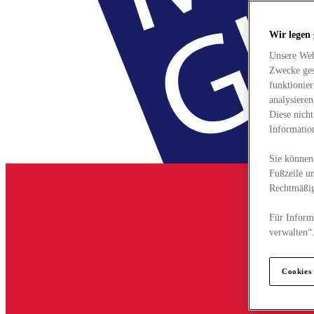
Wir legen
Unsere Web
Zwecke ges
funktionie
analysiere
Diese nich
Informatio
Sie können 
Fußzeile un
Rechtmäßig
Für Informa
verwalten“
Cookies