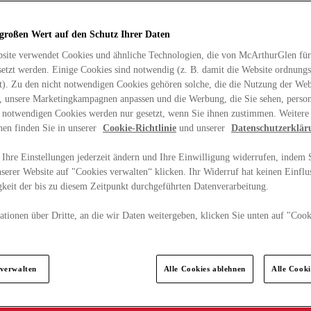
 großen Wert auf den Schutz Ihrer Daten
site verwendet Cookies und ähnliche Technologien, die von McArthurGlen für
etzt werden. Einige Cookies sind notwendig (z. B. damit die Website ordnun
rt). Zu den nicht notwendigen Cookies gehören solche, die die Nutzung der Web
n, unsere Marketingkampagnen anpassen und die Werbung, die Sie sehen, person
t notwendigen Cookies werden nur gesetzt, wenn Sie ihnen zustimmen. Weitere
nen finden Sie in unserer
Cookie-Richtlinie
und unserer
Datenschutzerklär
Ihre Einstellungen jederzeit ändern und Ihre Einwilligung widerrufen, indem S
serer Website auf "Cookies verwalten“ klicken. Ihr Widerruf hat keinen Einflus
keit der bis zu diesem Zeitpunkt durchgeführten Datenverarbeitung.
tionen über Dritte, an die wir Daten weitergeben, klicken Sie unten auf "Cook
.
 verwalten
Alle Cookies ablehnen
Alle Cook