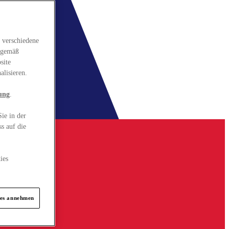
 verschiedene
gsgemäß
site
alisieren.
ung
.
ie in der
s auf die
ies
ies annehmen