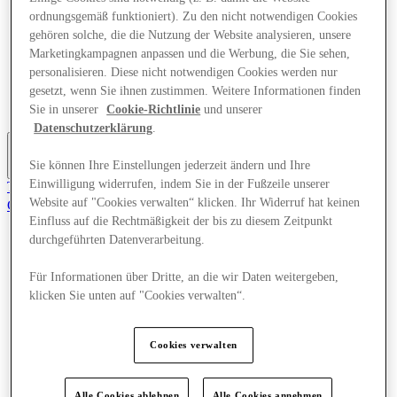
Angebote
ordnungsgemäß funktioniert). Zu den nicht notwendigen Cookies
Planen Sie Ihren Besuch
gehören solche, die die Nutzung der Website analysieren, unsere
Was läuft
Marketingkampagnen anpassen und die Werbung, die Sie sehen,
Essen & Trinken
personalisieren. Diese nicht notwendigen Cookies werden nur
Dienstleistungen
gesetzt, wenn Sie ihnen zustimmen. Weitere Informationen finden
Geschenkkarten
Mittelkarte
Sie in unserer
Cookie-Richtlinie
und unserer
Datenschutzerklärung
.
Sie können Ihre Einstellungen jederzeit ändern und Ihre
Mehr
Einwilligung widerrufen, indem Sie in der Fußzeile unserer
Tritt dem Club bei.
Website auf "Cookies verwalten“ klicken. Ihr Widerruf hat keinen
Gerettet
de
Einfluss auf die Rechtmäßigkeit der bis zu diesem Zeitpunkt
durchgeführten Datenverarbeitung.
Geschäfte
Angebote
Für Informationen über Dritte, an die wir Daten weitergeben,
Planen Sie Ihren Besuch
klicken Sie unten auf "Cookies verwalten“.
Was läuft
Essen & Trinken
Dienstleistungen
Geschenkkarten
Cookies verwalten
Mittelkarte
Alle Cookies ablehnen
Alle Cookies annehmen