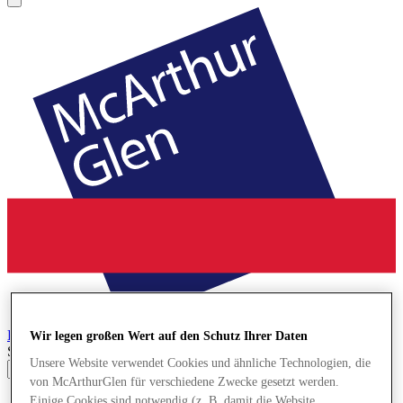
Bridgend
Designer Outlet
Wir legen großen Wert auf den Schutz Ihrer Daten
Search input
Unsere Website verwendet Cookies und ähnliche Technologien, die
von McArthurGlen für verschiedene Zwecke gesetzt werden.
Geschäfte
Einige Cookies sind notwendig (z. B. damit die Website