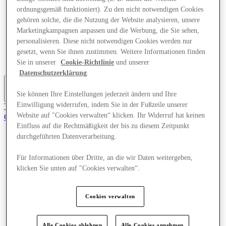
Angebote
ordnungsgemäß funktioniert). Zu den nicht notwendigen Cookies
Planen Sie Ihren Besuch
gehören solche, die die Nutzung der Website analysieren, unsere
Was läuft
Marketingkampagnen anpassen und die Werbung, die Sie sehen,
Essen & Trinken
personalisieren. Diese nicht notwendigen Cookies werden nur
Dienstleistungen
gesetzt, wenn Sie ihnen zustimmen. Weitere Informationen finden
Geschenkkarten
Mittelkarte
Sie in unserer
Cookie-Richtlinie
und unserer
Datenschutzerklärung
.
Sie können Ihre Einstellungen jederzeit ändern und Ihre
Mehr
Einwilligung widerrufen, indem Sie in der Fußzeile unserer
Tritt dem Club bei.
Website auf "Cookies verwalten“ klicken. Ihr Widerruf hat keinen
Gerettet
de
Einfluss auf die Rechtmäßigkeit der bis zu diesem Zeitpunkt
durchgeführten Datenverarbeitung.
Geschäfte
Angebote
Für Informationen über Dritte, an die wir Daten weitergeben,
Planen Sie Ihren Besuch
klicken Sie unten auf "Cookies verwalten“.
Was läuft
Essen & Trinken
Dienstleistungen
Geschenkkarten
Cookies verwalten
Mittelkarte
Alle Cookies ablehnen
Alle Cookies annehmen