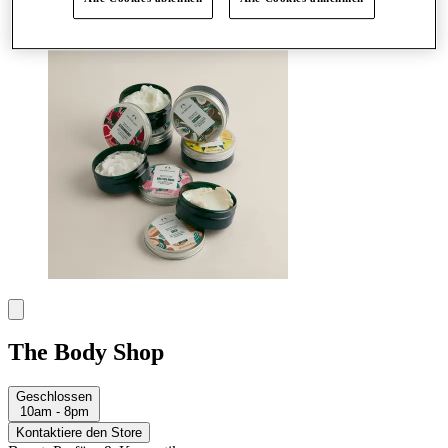
Mehr
The Body Shop
Geschlossen
10am - 8pm
Kontaktiere den Store