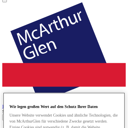
Bridgend
Designer Outlet
Wir legen großen Wert auf den Schutz Ihrer Daten
Search input
Unsere Website verwendet Cookies und ähnliche Technologien, die
von McArthurGlen für verschiedene Zwecke gesetzt werden.
Geschäfte
Einige Cookies sind notwendig (z. B. damit die Website