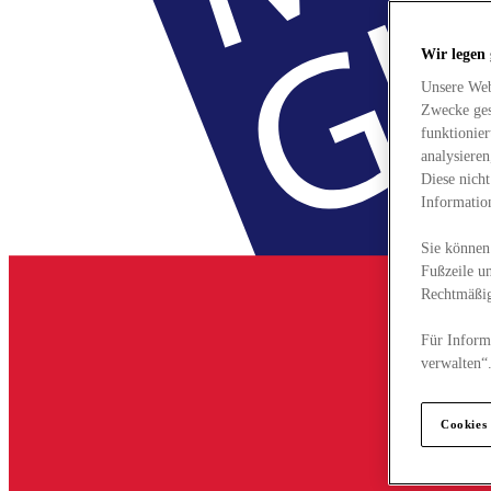
Wir legen
Unsere Web
Zwecke ges
funktionie
analysiere
Diese nich
Informatio
Sie können 
Fußzeile un
Rechtmäßig
Für Informa
verwalten“
Cookies