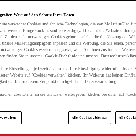
 großen Wert auf den Schutz Ihrer Daten
site verwendet Cookies und ähnliche Technologien, die von McArthurGlen für
etzt werden. Einige Cookies sind notwendig (z. B. damit die Website ordnun
rt). Zu den nicht notwendigen Cookies gehören solche, die die Nutzung der Web
n, unsere Marketingkampagnen anpassen und die Werbung, die Sie sehen, person
t notwendigen Cookies werden nur gesetzt, wenn Sie ihnen zustimmen. Weitere
nen finden Sie in unserer
Cookie-Richtlinie
und unserer
Datenschutzerklär
Ihre Einstellungen jederzeit ändern und Ihre Einwilligung widerrufen, indem S
serer Website auf "Cookies verwalten“ klicken. Ihr Widerruf hat keinen Einflus
keit der bis zu diesem Zeitpunkt durchgeführten Datenverarbeitung.
tionen über Dritte, an die wir Daten weitergeben, klicken Sie unten auf "Cook
.
 verwalten
Alle Cookies ablehnen
Alle Cook