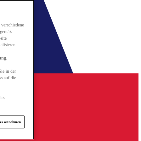
 verschiedene
gsgemäß
site
alisieren.
ung
.
ie in der
s auf die
ies
ies annehmen