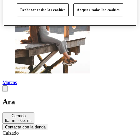
Rechazar todas las cookies
Aceptar todas las cookies
Marcas
Ara
Cerrado
9a. m. - 6p. m.
Contacta con la tienda
Calzado