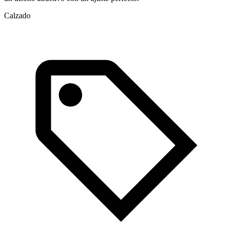
Calzado
E
C