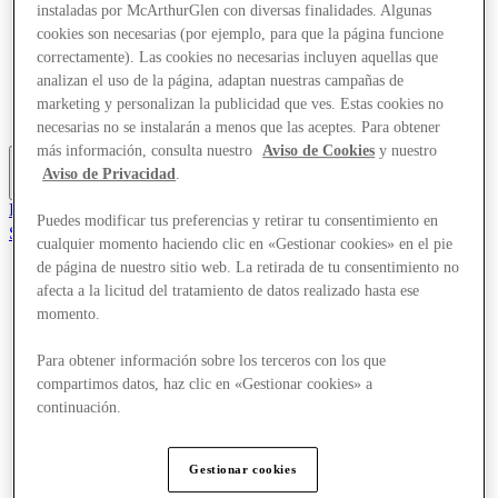
instaladas por McArthurGlen con diversas finalidades. Algunas
Ofertas
cookies son necesarias (por ejemplo, para que la página funcione
Planifica tu visita
¿Qué pasa?
correctamente). Las cookies no necesarias incluyen aquellas que
Comer y beber
analizan el uso de la página, adaptan nuestras campañas de
Tarjetas regalo
marketing y personalizan la publicidad que ves. Estas cookies no
Servicios
necesarias no se instalarán a menos que las aceptes. Para obtener
más información, consulta nuestro
Aviso de Cookies
y nuestro
Aviso de Privacidad
.
Más
El Club
Puedes modificar tus preferencias y retirar tu consentimiento en
Salvado
cualquier momento haciendo clic en «Gestionar cookies» en el pie
es
de página de nuestro sitio web. La retirada de tu consentimiento no
Tiendas
afecta a la licitud del tratamiento de datos realizado hasta ese
Ofertas
momento.
Planifica tu visita
¿Qué pasa?
Para obtener información sobre los terceros con los que
Comer y beber
compartimos datos, haz clic en «Gestionar cookies» a
Tarjetas regalo
continuación.
Servicios
Más
Gestionar cookies