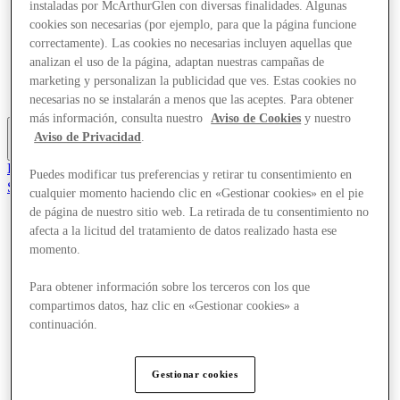
instaladas por McArthurGlen con diversas finalidades. Algunas
Ofertas
cookies son necesarias (por ejemplo, para que la página funcione
Planifica tu visita
correctamente). Las cookies no necesarias incluyen aquellas que
¿Qué pasa?
Comer y beber
analizan el uso de la página, adaptan nuestras campañas de
Tarjetas regalo
marketing y personalizan la publicidad que ves. Estas cookies no
Servicios
necesarias no se instalarán a menos que las aceptes. Para obtener
más información, consulta nuestro
Aviso de Cookies
y nuestro
Aviso de Privacidad
.
Más
El Club
Puedes modificar tus preferencias y retirar tu consentimiento en
Salvado
cualquier momento haciendo clic en «Gestionar cookies» en el pie
es
de página de nuestro sitio web. La retirada de tu consentimiento no
afecta a la licitud del tratamiento de datos realizado hasta ese
Tiendas
Ofertas
momento.
Planifica tu visita
¿Qué pasa?
Para obtener información sobre los terceros con los que
Comer y beber
compartimos datos, haz clic en «Gestionar cookies» a
Tarjetas regalo
continuación.
Servicios
Más
Gestionar cookies