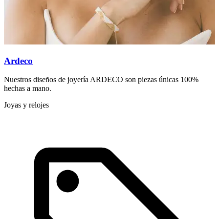
Ardeco
Nuestros diseños de joyería ARDECO son piezas únicas 100%
A
hechas a mano.
a
Joyas y relojes
A