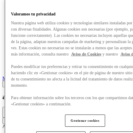
Valoramos tu privacidad
Nuestra página web utiliza cookies y tecnologías similares instaladas p
con diversas finalidades. Algunas cookies son necesarias (por ejemplo, p
funcione correctamente). Las cookies no necesarias incluyen aquellas que
de la página, adaptan nuestras campañas de marketing y personalizan la 
ves. Estas cookies no necesarias no se instalarán a menos que las aceptes
más información, consulta nuestro
Aviso de Cookies
y nuestro
Aviso 
Puedes modificar tus preferencias y retirar tu consentimiento en cualqu
haciendo clic en «Gestionar cookies» en el pie de página de nuestro sitio
Marcas
de tu consentimiento no afecta a la licitud del tratamiento de datos reali
momento.
adidas
Para obtener información sobre los terceros con los que compartimos dat
«Gestionar cookies» a continuación.
Abierto mañana
9a. m. - 7p. m.
Contacta con la tienda
Gestionar cookies
Accesorios y bolsos
Ropa
Calzado
Ropa deportiva
Ropa informal