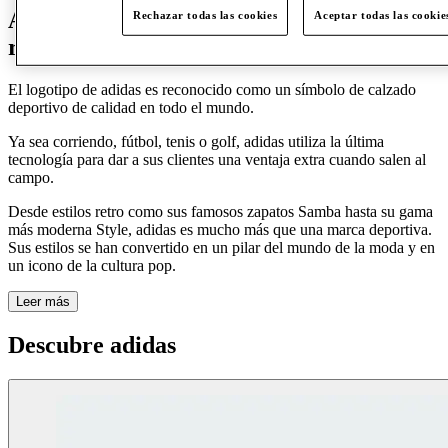
Adidas es la máxima elegancia desde su
Rechazar todas las cookies
Aceptar todas las cookie
ropa deportiva hasta sus líneas de moda.
El logotipo de adidas es reconocido como un símbolo de calzado
deportivo de calidad en todo el mundo.
Ya sea corriendo, fútbol, tenis o golf, adidas utiliza la última
tecnología para dar a sus clientes una ventaja extra cuando salen al
campo.
Desde estilos retro como sus famosos zapatos Samba hasta su gama
más moderna Style, adidas es mucho más que una marca deportiva.
Sus estilos se han convertido en un pilar del mundo de la moda y en
un icono de la cultura pop.
Leer más
Descubre adidas