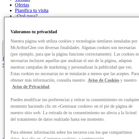
Ofertas
Planifica tu visita
¿Qué pasa?
Comer y beber
Tarjetas regalo
Valoramos tu privacidad
Servicios
Nuestra página web utiliza cookies y tecnologías similares instaladas por
McArthurGlen con diversas finalidades. Algunas cookies son necesarias
Más
(por ejemplo, para que la página funcione correctamente). Las cookies n
El Club
necesarias incluyen aquellas que analizan el uso de la página, adaptan
Salvado
nuestras campañas de marketing y personalizan la publicidad que ves.
es
Estas cookies no necesarias no se instalarán a menos que las aceptes. Par
obtener más información, consulta nuestro
Aviso de Cookies
y nuestro
Tiendas
Ofertas
Aviso de Privacidad
.
Planifica tu visita
¿Qué pasa?
Puedes modificar tus preferencias y retirar tu consentimiento en cualquie
Comer y beber
momento haciendo clic en «Gestionar cookies» en el pie de página de
Tarjetas regalo
nuestro sitio web. La retirada de tu consentimiento no afecta a la licitud
Servicios
del tratamiento de datos realizado hasta ese momento.
Más
Para obtener información sobre los terceros con los que compartimos
datos, haz clic en «Gestionar cookies» a continuación.