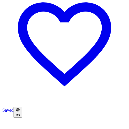
Saved
es