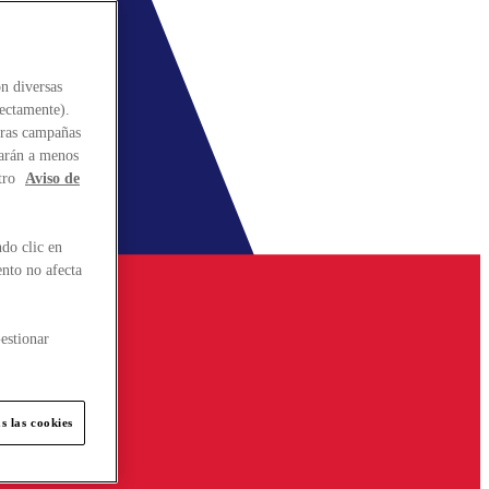
n diversas
rectamente).
stras campañas
larán a menos
tro
Aviso de
do clic en
ento no afecta
estionar
s las cookies