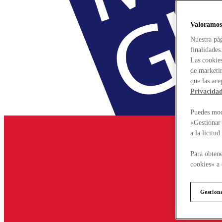
Valoramos
Nuestra pág
finalidades
Las cookies
de marketin
que las ace
Privacida
Puedes modi
«Gestionar 
a la licitu
Para obtene
cookies» a 
Gestion