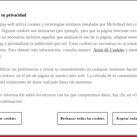
 tu privacidad
ina web utiliza cookies y tecnologías similares instaladas por McArthurGlen co
. Algunas cookies son necesarias (por ejemplo, para que la página funcione cor
 no necesarias incluyen aquellas que analizan el uso de la página, adaptan nue
g y personalizan la publicidad que ves. Estas cookies no necesarias no se insta
ptes. Para obtener más información, consulta nuestro
Aviso de Cookies
y nues
d
.
ficar tus preferencias y retirar tu consentimiento en cualquier momento hacien
cookies» en el pie de página de nuestro sitio web. La retirada de tu consentimi
d del tratamiento de datos realizado hasta ese momento.
r información sobre los terceros con los que compartimos datos, haz clic en «G
continuación.
ar cookies
Rechazar todas las cookies
Aceptar toda