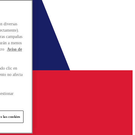
n diversas
rectamente).
stras campañas
larán a menos
tro
Aviso de
do clic en
ento no afecta
estionar
s las cookies