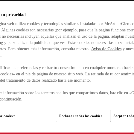
 tu privacidad
ina web utiliza cookies y tecnologías similares instaladas por McArthurGlen co
. Algunas cookies son necesarias (por ejemplo, para que la página funcione cor
 no necesarias incluyen aquellas que analizan el uso de la página, adaptan nue
g y personalizan la publicidad que ves. Estas cookies no necesarias no se insta
ptes. Para obtener más información, consulta nuestro
Aviso de Cookies
y nues
d
.
ficar tus preferencias y retirar tu consentimiento en cualquier momento hacien
cookies» en el pie de página de nuestro sitio web. La retirada de tu consentimi
d del tratamiento de datos realizado hasta ese momento.
r información sobre los terceros con los que compartimos datos, haz clic en «G
continuación.
ar cookies
Rechazar todas las cookies
Aceptar toda