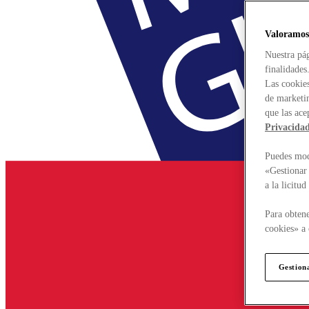
Valoramos
Nuestra pág
finalidades
Las cookies
de marketin
que las ace
Privacida
Puedes modi
«Gestionar 
a la licitu
Para obtene
cookies» a 
Gestion