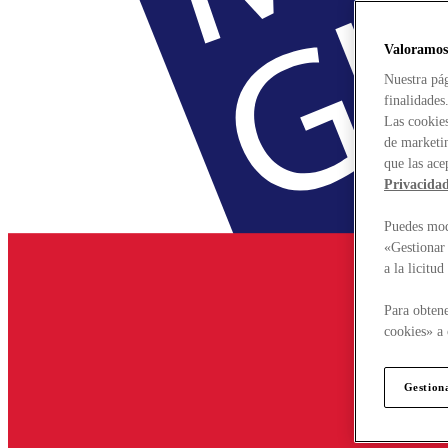
Valoramos
Nuestra pág
finalidades
Las cookies
de marketin
que las ace
Privacida
Puedes modi
«Gestionar 
a la licitu
Para obtene
cookies» a 
Gestion