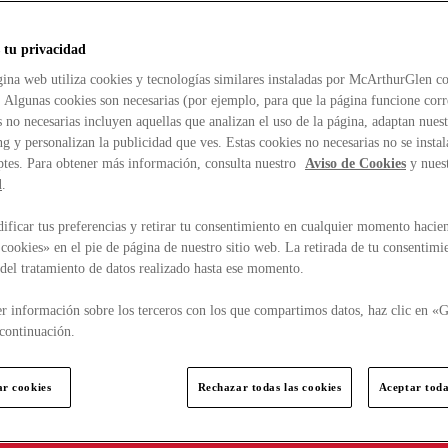
 tu privacidad
ina web utiliza cookies y tecnologías similares instaladas por McArthurGlen co
. Algunas cookies son necesarias (por ejemplo, para que la página funcione cor
 no necesarias incluyen aquellas que analizan el uso de la página, adaptan nue
g y personalizan la publicidad que ves. Estas cookies no necesarias no se insta
ptes. Para obtener más información, consulta nuestro
Aviso de Cookies
y nues
d
.
ficar tus preferencias y retirar tu consentimiento en cualquier momento hacien
cookies» en el pie de página de nuestro sitio web. La retirada de tu consentimi
d del tratamiento de datos realizado hasta ese momento.
r información sobre los terceros con los que compartimos datos, haz clic en «G
continuación.
ar cookies
Rechazar todas las cookies
Aceptar toda