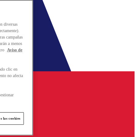
n diversas
rectamente).
stras campañas
larán a menos
tro
Aviso de
do clic en
ento no afecta
estionar
s las cookies