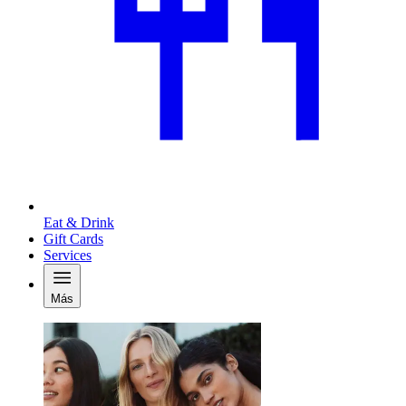
Eat & Drink
Gift Cards
Services
Más