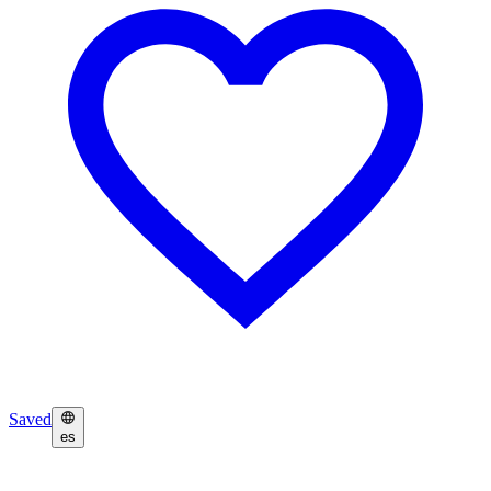
Saved
es