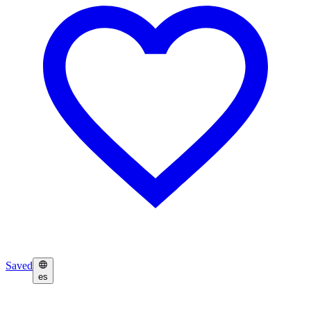
Saved
es