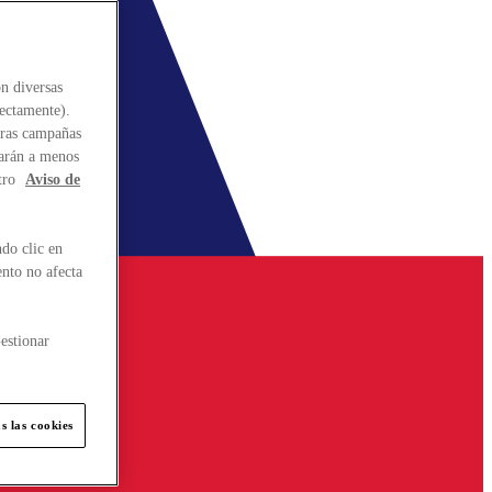
n diversas
rectamente).
stras campañas
larán a menos
tro
Aviso de
do clic en
ento no afecta
estionar
s las cookies