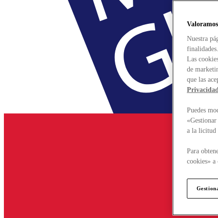
Valoramos
Nuestra pág
finalidades
Las cookies
de marketin
que las ace
Privacida
Puedes modi
«Gestionar 
a la licitu
Para obtene
cookies» a 
Gestion