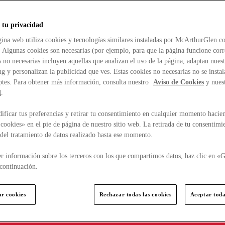
 tu privacidad
ina web utiliza cookies y tecnologías similares instaladas por McArthurGlen co
. Algunas cookies son necesarias (por ejemplo, para que la página funcione cor
 no necesarias incluyen aquellas que analizan el uso de la página, adaptan nue
g y personalizan la publicidad que ves. Estas cookies no necesarias no se insta
ptes. Para obtener más información, consulta nuestro
Aviso de Cookies
y nues
d
.
ficar tus preferencias y retirar tu consentimiento en cualquier momento hacien
cookies» en el pie de página de nuestro sitio web. La retirada de tu consentimi
d del tratamiento de datos realizado hasta ese momento.
r información sobre los terceros con los que compartimos datos, haz clic en «G
continuación.
ar cookies
Rechazar todas las cookies
Aceptar toda