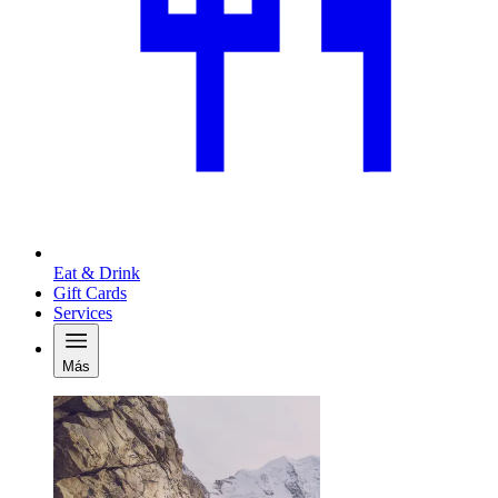
Eat & Drink
Gift Cards
Services
Más