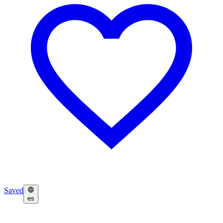
Saved
es