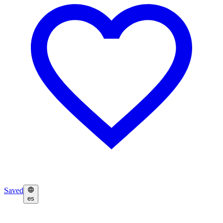
Saved
es