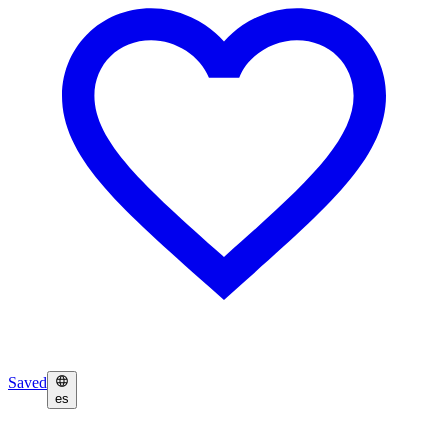
Saved
es