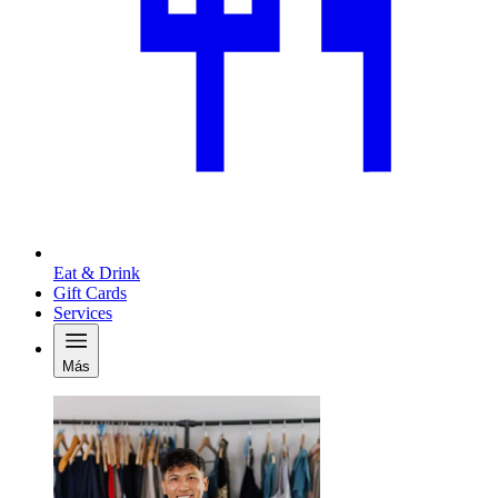
Eat & Drink
Gift Cards
Services
Más