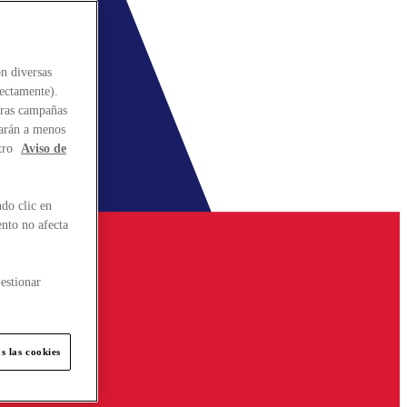
n diversas
rectamente).
stras campañas
larán a menos
tro
Aviso de
do clic en
ento no afecta
estionar
s las cookies