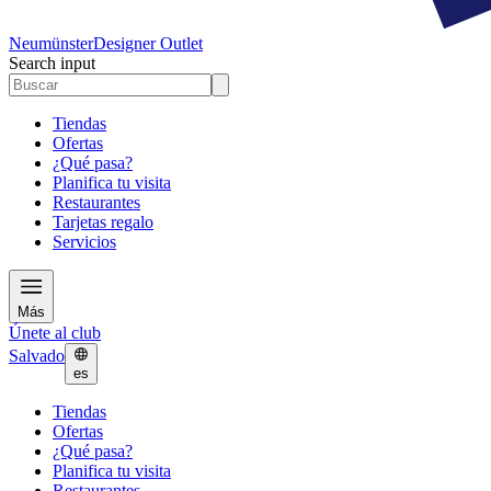
Neumünster
Designer Outlet
Search input
Tiendas
Ofertas
¿Qué pasa?
Planifica tu visita
Restaurantes
Tarjetas regalo
Servicios
Más
Únete al club
Salvado
es
Tiendas
Ofertas
¿Qué pasa?
Planifica tu visita
Restaurantes