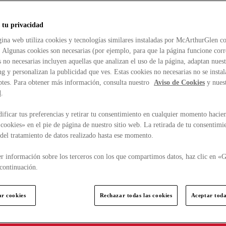
 tu privacidad
ina web utiliza cookies y tecnologías similares instaladas por McArthurGlen co
. Algunas cookies son necesarias (por ejemplo, para que la página funcione cor
 no necesarias incluyen aquellas que analizan el uso de la página, adaptan nue
g y personalizan la publicidad que ves. Estas cookies no necesarias no se insta
ptes. Para obtener más información, consulta nuestro
Aviso de Cookies
y nues
d
.
ficar tus preferencias y retirar tu consentimiento en cualquier momento hacien
cookies» en el pie de página de nuestro sitio web. La retirada de tu consentimi
d del tratamiento de datos realizado hasta ese momento.
r información sobre los terceros con los que compartimos datos, haz clic en «G
continuación.
ar cookies
Rechazar todas las cookies
Aceptar toda