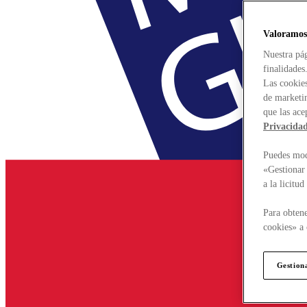
Valoramos
Nuestra pág
finalidades
Las cookies
de marketin
que las ace
Privacida
Puedes modi
«Gestionar 
a la licitu
Para obtene
cookies» a 
Gestion