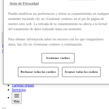
Ofertas
Aviso de Privacidad
.
¿Qué pasa?
Planifica tu visita
Puedes modificar tus preferencias y retirar tu consentimiento en cualquie
Restaurantes
momento haciendo clic en «Gestionar cookies» en el pie de página de
Tarjetas regalo
nuestro sitio web. La retirada de tu consentimiento no afecta a la licitud
Servicios
del tratamiento de datos realizado hasta ese momento.
Para obtener información sobre los terceros con los que compartimos
Más
datos, haz clic en «Gestionar cookies» a continuación.
Únete al club
Salvado
es
Gestionar cookies
Tiendas
Ofertas
¿Qué pasa?
Rechazar todas las cookies
Aceptar todas las cookies
Planifica tu visita
Restaurantes
Tarjetas regalo
Servicios
Más