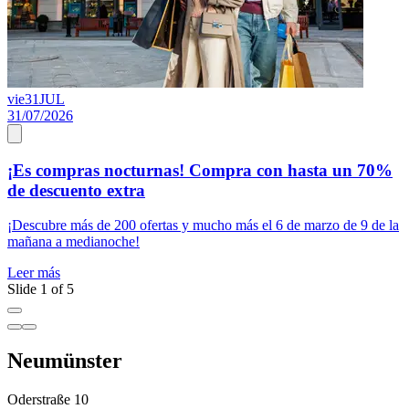
vie
31
JUL
31/07/2026
2
¡Es compras nocturnas! Compra con hasta un 70%
de descuento extra
C
e
¡Descubre más de 200 ofertas y mucho más el 6 de marzo de 9 de la
mañana a medianoche!
L
Leer más
Slide 1 of 5
Neumünster
Oderstraße 10