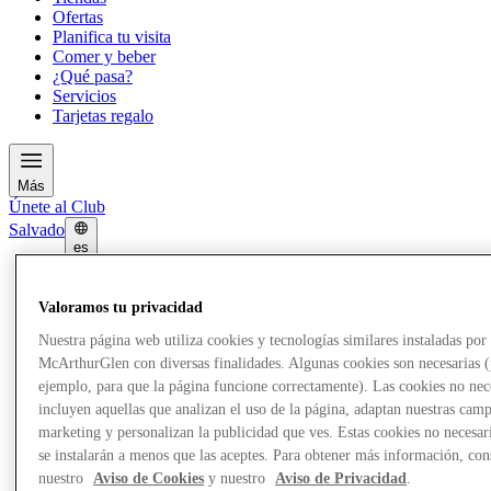
Ofertas
Planifica tu visita
Comer y beber
¿Qué pasa?
Servicios
Tarjetas regalo
Más
Únete al Club
Salvado
es
Tiendas
Ofertas
Valoramos tu privacidad
Planifica tu visita
Nuestra página web utiliza cookies y tecnologías similares instaladas por
Comer y beber
¿Qué pasa?
McArthurGlen con diversas finalidades. Algunas cookies son necesarias 
Servicios
ejemplo, para que la página funcione correctamente). Las cookies no nec
Tarjetas regalo
incluyen aquellas que analizan el uso de la página, adaptan nuestras cam
marketing y personalizan la publicidad que ves. Estas cookies no necesar
se instalarán a menos que las aceptes. Para obtener más información, con
Más
nuestro
Aviso de Cookies
y nuestro
Aviso de Privacidad
.