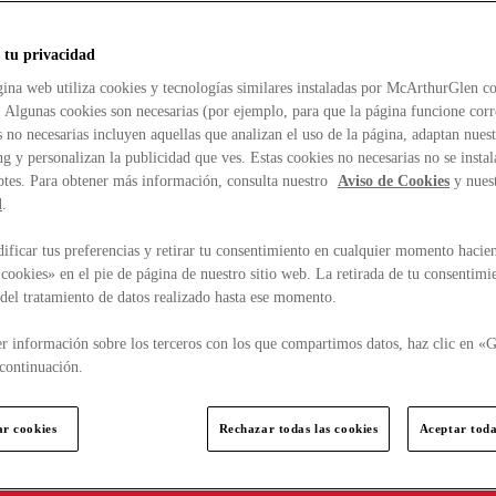
 tu privacidad
ina web utiliza cookies y tecnologías similares instaladas por McArthurGlen co
. Algunas cookies son necesarias (por ejemplo, para que la página funcione cor
 no necesarias incluyen aquellas que analizan el uso de la página, adaptan nue
g y personalizan la publicidad que ves. Estas cookies no necesarias no se insta
ptes. Para obtener más información, consulta nuestro
Aviso de Cookies
y nues
d
.
ficar tus preferencias y retirar tu consentimiento en cualquier momento hacien
cookies» en el pie de página de nuestro sitio web. La retirada de tu consentimi
d del tratamiento de datos realizado hasta ese momento.
r información sobre los terceros con los que compartimos datos, haz clic en «G
continuación.
ar cookies
Rechazar todas las cookies
Aceptar toda