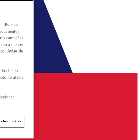
n diversas
rectamente).
stras campañas
larán a menos
tro
Aviso de
do clic en
ento no afecta
estionar
s las cookies