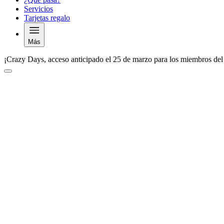
Servicios
Tarjetas regalo
Más
¡Crazy Days, acceso anticipado el 25 de marzo para los miembros del
Video tour of McArthurGlen Designer Outlet Provence