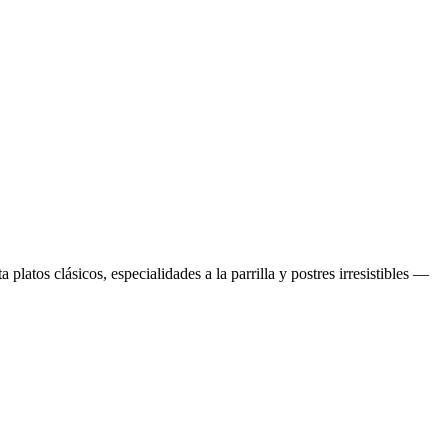
platos clásicos, especialidades a la parrilla y postres irresistibles —
P
R