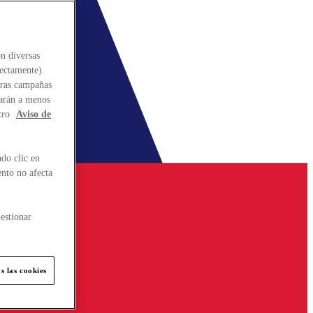
n diversas
rectamente).
stras campañas
larán a menos
tro
Aviso de
do clic en
ento no afecta
estionar
s las cookies