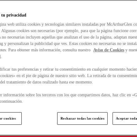
 tu privacidad
ina web utiliza cookies y tecnologías similares instaladas por McArthurGlen co
. Algunas cookies son necesarias (por ejemplo, para que la página funcione cor
 no necesarias incluyen aquellas que analizan el uso de la página, adaptan nue
g y personalizan la publicidad que ves. Estas cookies no necesarias no se insta
ptes. Para obtener más información, consulta nuestro
Aviso de Cookies
y nues
d
.
ficar tus preferencias y retirar tu consentimiento en cualquier momento hacien
cookies» en el pie de página de nuestro sitio web. La retirada de tu consentimi
d del tratamiento de datos realizado hasta ese momento.
r información sobre los terceros con los que compartimos datos, haz clic en «G
continuación.
ar cookies
Rechazar todas las cookies
Aceptar toda