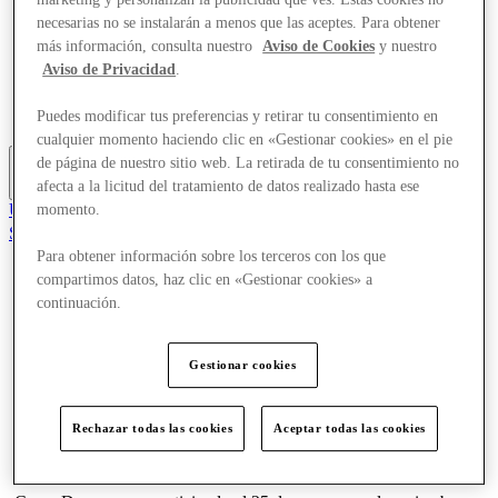
Ofertas
necesarias no se instalarán a menos que las aceptes. Para obtener
Planifica tu visita
más información, consulta nuestro
Aviso de Cookies
y nuestro
Comer y beber
Aviso de Privacidad
.
¿Qué pasa?
Servicios
Tarjetas regalo
Puedes modificar tus preferencias y retirar tu consentimiento en
cualquier momento haciendo clic en «Gestionar cookies» en el pie
de página de nuestro sitio web. La retirada de tu consentimiento no
afecta a la licitud del tratamiento de datos realizado hasta ese
Más
Únete al Club
momento.
Salvado
es
Para obtener información sobre los terceros con los que
compartimos datos, haz clic en «Gestionar cookies» a
Tiendas
continuación.
Ofertas
Planifica tu visita
Comer y beber
Gestionar cookies
¿Qué pasa?
Servicios
Tarjetas regalo
Rechazar todas las cookies
Aceptar todas las cookies
Más