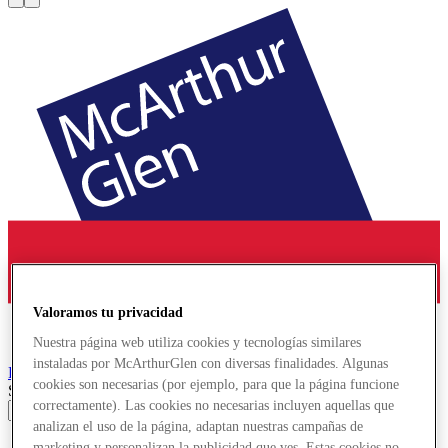
Valoramos tu privacidad
Nuestra página web utiliza cookies y tecnologías similares
instaladas por McArthurGlen con diversas finalidades. Algunas
Provence
Designer Outlet
cookies son necesarias (por ejemplo, para que la página funcione
Search input
correctamente). Las cookies no necesarias incluyen aquellas que
analizan el uso de la página, adaptan nuestras campañas de
Tiendas
marketing y personalizan la publicidad que ves. Estas cookies no