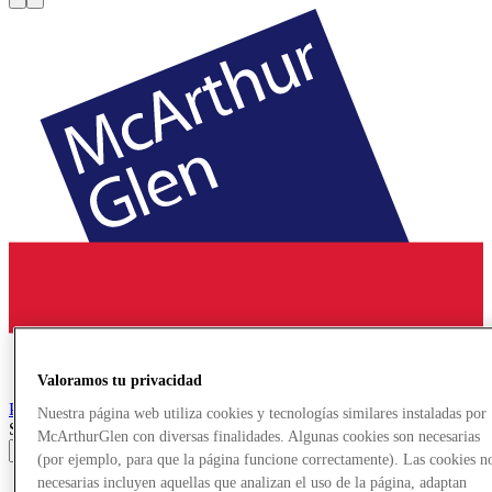
Valoramos tu privacidad
Provence
Designer Outlet
Nuestra página web utiliza cookies y tecnologías similares instaladas por
Search input
McArthurGlen con diversas finalidades. Algunas cookies son necesarias
(por ejemplo, para que la página funcione correctamente). Las cookies n
necesarias incluyen aquellas que analizan el uso de la página, adaptan
Tiendas