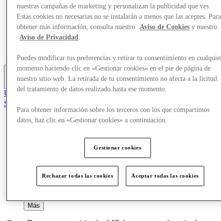
nuestras campañas de marketing y personalizan la publicidad que ves.
Ofertas
Planifica tu visita
Estas cookies no necesarias no se instalarán a menos que las aceptes. Par
Comer y beber
obtener más información, consulta nuestro
Aviso de Cookies
y nuestro
¿Qué pasa?
Aviso de Privacidad
.
Servicios
Tarjetas regalo
Puedes modificar tus preferencias y retirar tu consentimiento en cualquie
momento haciendo clic en «Gestionar cookies» en el pie de página de
nuestro sitio web. La retirada de tu consentimiento no afecta a la licitud
Más
del tratamiento de datos realizado hasta ese momento.
Únete al Club
Salvado
Para obtener información sobre los terceros con los que compartimos
es
datos, haz clic en «Gestionar cookies» a continuación.
Tiendas
Ofertas
Planifica tu visita
Gestionar cookies
Comer y beber
¿Qué pasa?
Servicios
Rechazar todas las cookies
Aceptar todas las cookies
Tarjetas regalo
Más