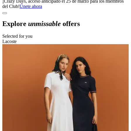
¡Crazy Days, acceso anticipado el 25 de marzo para los miembros
del Club!
Únete ahora
Explore
unmissable
offers
Selected for you
Lacoste
L