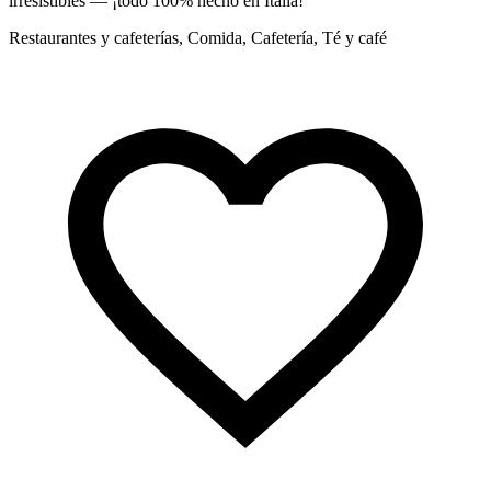
irresistibles — ¡todo 100% hecho en Italia!
i
Restaurantes y cafeterías, Comida, Cafetería, Té y café
R