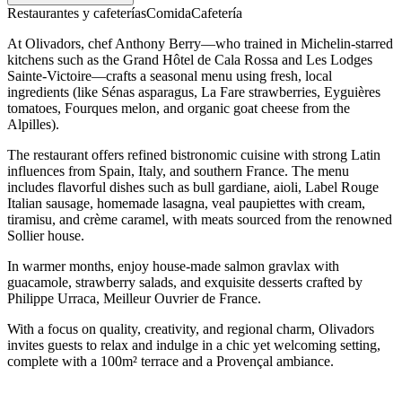
Restaurantes y cafeterías
Comida
Cafetería
At Olivadors, chef Anthony Berry—who trained in Michelin-starred
kitchens such as the Grand Hôtel de Cala Rossa and Les Lodges
Sainte-Victoire—crafts a seasonal menu using fresh, local
ingredients (like Sénas asparagus, La Fare strawberries, Eyguières
tomatoes, Fourques melon, and organic goat cheese from the
Alpilles).
The restaurant offers refined bistronomic cuisine with strong Latin
influences from Spain, Italy, and southern France. The menu
includes flavorful dishes such as bull gardiane, aioli, Label Rouge
Italian sausage, homemade lasagna, veal paupiettes with cream,
tiramisu, and crème caramel, with meats sourced from the renowned
Sollier house.
In warmer months, enjoy house-made salmon gravlax with
guacamole, strawberry salads, and exquisite desserts crafted by
Philippe Urraca, Meilleur Ouvrier de France.
With a focus on quality, creativity, and regional charm, Olivadors
invites guests to relax and indulge in a chic yet welcoming setting,
complete with a 100m² terrace and a Provençal ambiance.