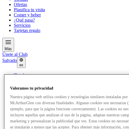
Ofertas
Planifica tu visita
Comer y beber
¿Qué pasa?
Servicios
Tarjetas regalo
Más
Únete al Club
Salvado
es
Tiendas
Ofertas
Planifica tu visita
Valoramos tu privacidad
Comer y beber
¿Qué pasa?
Nuestra página web utiliza cookies y tecnologías similares instaladas por
Servicios
McArthurGlen con diversas finalidades. Algunas cookies son necesarias 
Tarjetas regalo
ejemplo, para que la página funcione correctamente). Las cookies no nec
incluyen aquellas que analizan el uso de la página, adaptan nuestras cam
Más
marketing y personalizan la publicidad que ves. Estas cookies no necesar
se instalarán a menos que las aceptes. Para obtener más información, con