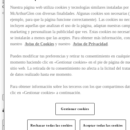
¡Crazy Days, acceso anticipado el 25 de marzo para los miembros
del Club!
Únete ahora
Nuestra página web utiliza cookies y tecnologías similares instaladas por
McArthurGlen con diversas finalidades. Algunas cookies son necesarias 
ejemplo, para que la página funcione correctamente). Las cookies no nec
incluyen aquellas que analizan el uso de la página, adaptan nuestras cam
marketing y personalizan la publicidad que ves. Estas cookies no necesar
se instalarán a menos que las aceptes. Para obtener más información, con
nuestro
Aviso de Cookies
y nuestro
Aviso de Privacidad
.
Puedes modificar tus preferencias y retirar tu consentimiento en cualquie
momento haciendo clic en «Gestionar cookies» en el pie de página de nu
sitio web. La retirada de tu consentimiento no afecta a la licitud del trat
de datos realizado hasta ese momento.
Para obtener información sobre los terceros con los que compartimos dat
clic en «Gestionar cookies» a continuación.
adidas
Gestionar cookies
Cerrado
Rechazar todas las cookies
Aceptar todas las cookies
Contacta con la tienda