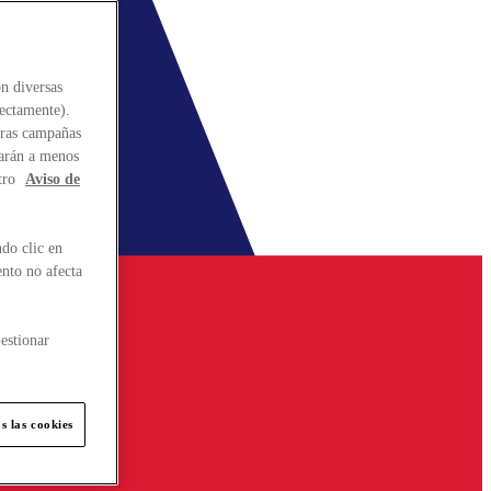
n diversas
rectamente).
stras campañas
larán a menos
tro
Aviso de
do clic en
ento no afecta
estionar
s las cookies