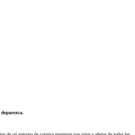
e deparezca.
tan de un entorno de compra premium que sirve a atletas de todas las