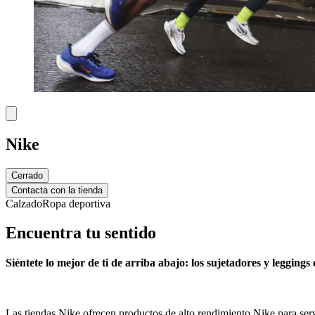
Nike
Cerrado
Contacta con la tienda
Calzado
Ropa deportiva
Encuentra tu sentido
Siéntete lo mejor de ti de arriba abajo: los sujetadores y leggings
Las tiendas Nike ofrecen productos de alto rendimiento Nike para serv