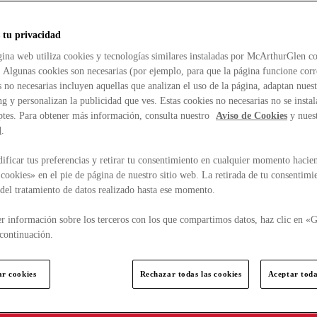
 tu privacidad
ina web utiliza cookies y tecnologías similares instaladas por McArthurGlen co
. Algunas cookies son necesarias (por ejemplo, para que la página funcione cor
 no necesarias incluyen aquellas que analizan el uso de la página, adaptan nue
g y personalizan la publicidad que ves. Estas cookies no necesarias no se insta
ptes. Para obtener más información, consulta nuestro
Aviso de Cookies
y nues
d
.
ficar tus preferencias y retirar tu consentimiento en cualquier momento hacien
cookies» en el pie de página de nuestro sitio web. La retirada de tu consentimi
d del tratamiento de datos realizado hasta ese momento.
r información sobre los terceros con los que compartimos datos, haz clic en «G
continuación.
ar cookies
Rechazar todas las cookies
Aceptar toda