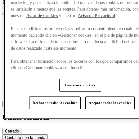
¡Crazy Days, acceso anticipado el 25 de marzo para los miembros
marketing y personalizan la publicidad que ves. Estas cookies no necesar
del Club!
Únete ahora
se instalarán a menos que las aceptes. Para obtener más información, con
nuestro
Aviso de Cookies
y nuestro
Aviso de Privacidad
.
Puedes modificar tus preferencias y retirar tu consentimiento en cualquie
momento haciendo clic en «Gestionar cookies» en el pie de página de nu
sitio web. La retirada de tu consentimiento no afecta a la licitud del trat
de datos realizado hasta ese momento.
Para obtener información sobre los terceros con los que compartimos dat
clic en «Gestionar cookies» a continuación.
Gestionar cookies
Rechazar todas las cookies
Aceptar todas las cookies
Under Armour
Cerrado
Contacta con la tienda