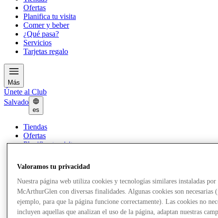
Ofertas
Planifica tu visita
Comer y beber
¿Qué pasa?
Servicios
Tarjetas regalo
Más
Únete al Club
Salvado
es
Tiendas
Ofertas
Planifica tu visita
Comer y beber
¿Qué pasa?
Valoramos tu privacidad
Servicios
Tarjetas regalo
Nuestra página web utiliza cookies y tecnologías similares instaladas por
McArthurGlen con diversas finalidades. Algunas cookies son necesarias 
ejemplo, para que la página funcione correctamente). Las cookies no nec
Más
incluyen aquellas que analizan el uso de la página, adaptan nuestras cam