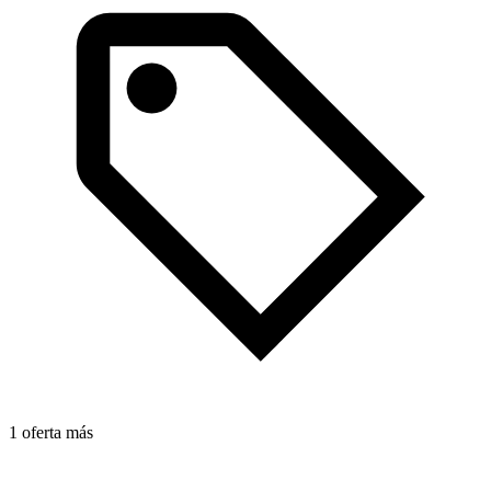
T
m
R
R
1 oferta más