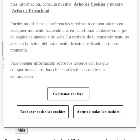
más información, consulta nuestro
Aviso de Cookies
y nuestro
Ofertas
Planifica tu visita
Aviso de Privacidad
.
Comer y beber
¿Qué pasa?
Puedes modificar tus preferencias y retirar tu consentimiento en
Servicios
cualquier momento haciendo clic en «Gestionar cookies» en el pie
Tarjetas regalo
de página de nuestro sitio web. La retirada de tu consentimiento no
afecta a la licitud del tratamiento de datos realizado hasta ese
momento.
Más
Únete al Club
Para obtener información sobre los terceros con los que
Salvado
compartimos datos, haz clic en «Gestionar cookies» a
es
continuación.
Tiendas
Ofertas
Planifica tu visita
Gestionar cookies
Comer y beber
¿Qué pasa?
Servicios
Rechazar todas las cookies
Aceptar todas las cookies
Tarjetas regalo
Más