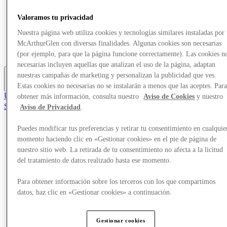
Ofertas
Planifica tu visita
Valoramos tu privacidad
Comer y beber
Nuestra página web utiliza cookies y tecnologías similares instaladas por
¿Qué pasa?
McArthurGlen con diversas finalidades. Algunas cookies son necesarias
Servicios
Tarjetas regalo
(por ejemplo, para que la página funcione correctamente). Las cookies n
necesarias incluyen aquellas que analizan el uso de la página, adaptan
nuestras campañas de marketing y personalizan la publicidad que ves.
Más
Estas cookies no necesarias no se instalarán a menos que las aceptes. Par
Únete al Club
obtener más información, consulta nuestro
Aviso de Cookies
y nuestro
Salvado
Aviso de Privacidad
.
es
Puedes modificar tus preferencias y retirar tu consentimiento en cualquie
Tiendas
momento haciendo clic en «Gestionar cookies» en el pie de página de
Ofertas
Planifica tu visita
nuestro sitio web. La retirada de tu consentimiento no afecta a la licitud
Comer y beber
del tratamiento de datos realizado hasta ese momento.
¿Qué pasa?
Servicios
Para obtener información sobre los terceros con los que compartimos
Tarjetas regalo
datos, haz clic en «Gestionar cookies» a continuación.
Más
Gestionar cookies