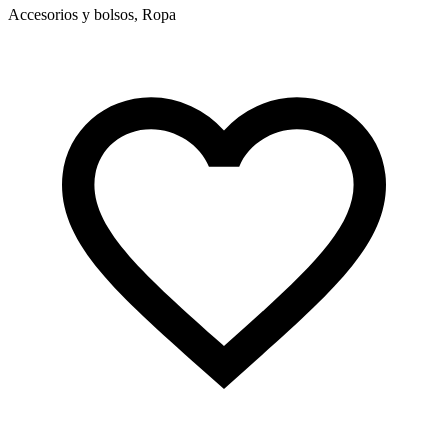
Accesorios y bolsos, Ropa
A
d